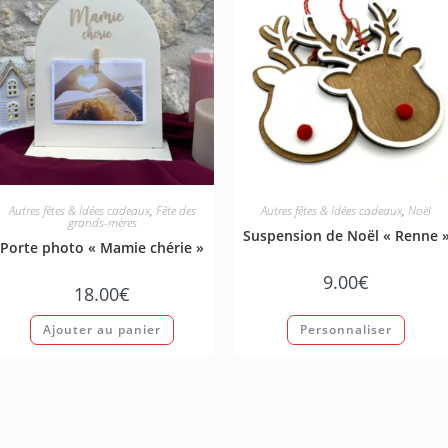
Autres fêtes & Idées cadeaux
,
Fête des
Autres fêtes & Idées cadeaux
,
Noël
grands-mères
Suspension de Noël « Renne 
Porte photo « Mamie chérie »
9.00
€
18.00
€
Ajouter au panier
Personnaliser