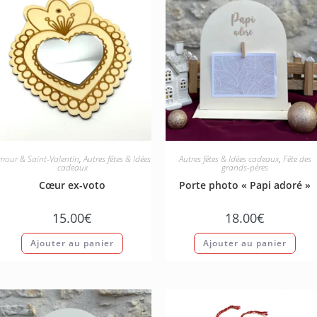
mour & Saint-Valentin
,
Autres fêtes & Idées
Autres fêtes & Idées cadeaux
,
Fête des
cadeaux
grands-pères
Cœur ex-voto
Porte photo « Papi adoré »
15.00
€
18.00
€
Ajouter au panier
Ajouter au panier