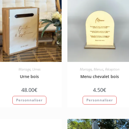
Mariage
,
Urnes
Mariage
,
Menus
,
Réception
Urne bois
Menu chevalet bois
48.00
€
4.50
€
Personnaliser
Personnaliser