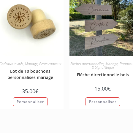
Cadeaux invités
,
Mariage
,
Petits cadeaux
Flèches directionnelles
,
Mariage
,
Pannea
& Signalétique
Lot de 10 bouchons
Flèche directionnelle bois
personnalisés mariage
15.00
€
35.00
€
Personnaliser
Personnaliser